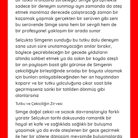
sadece bir deneyim sunmayı aynı zamanda da ateş
etmek inanılmaz derecede çalıştıracağı zaman bir
kaçamak yapmak gerçekten bir serüven gibi seni
bu serüvende Simge sana hem bir sevgili hem de
bir profesyonel yaklaşım bir arada sunar
Selçukta Simgenin sunduğu bu tutku dolu deneyim
sana uzun süre unutamayacağın anılar bırakır,
böylece geçirebileceğin bir gecede yıldızların
altında sohbet etmek ya da sakin bir koyda ateşli
bir an paylaşım basit gibi görünse de Simgenin
çekiciliğiyle birleştiğinde sıradışı bir boyuta ulaşmak
için bunları anlayabileceğinden her an hayatından
koparır ve bir tutku yolculuğuna çıkar saat bile
geçirmişseniz sanki bir tatilden dönmüş gibi
olanlarsınız
Tutku ve Çekiciliğin Zirvesi
Simge doğal çekici ve sıcacık davranışlarıyla farklı
yaratır Selçukun tarihi dokusunda romantik bir
hayal et kafe ve sağlıklıda sağlıklı bir buluşma
yaşamak ya da evde ateşlenen bir gece geçirmek
ile her bir şölene dönüşüm mevsimde buluşmalarda