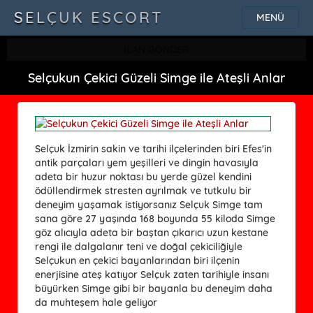
SELÇUK ESCORT
MENÜ
İLAN GÖNDER
Selçukun Çekici Güzeli Simge ile Ateşli Anlar
Selçuk İzmirin sakin ve tarihi ilçelerinden biri Efes'in
antik parçaları yem yeşilleri ve dingin havasıyla
adeta bir huzur noktası bu yerde güzel kendini
ödüllendirmek stresten ayrılmak ve tutkulu bir
deneyim yaşamak istiyorsanız Selçuk Simge tam
sana göre 27 yaşında 168 boyunda 55 kiloda Simge
göz alıcıyla adeta bir baştan çıkarıcı uzun kestane
rengi ile dalgalanır teni ve doğal çekiciliğiyle
Selçukun en çekici bayanlarından biri ilçenin
enerjisine ateş katıyor Selçuk zaten tarihiyle insanı
büyürken Simge gibi bir bayanla bu deneyim daha
da muhteşem hale geliyor