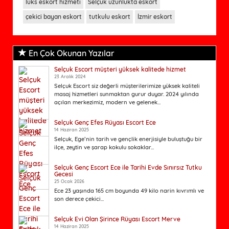
lüks eskort hizmeti
Selçuk uzunlukta eskort
çekici bayan eskort
tutkulu eskort
İzmir eskort
En Çok Okunan Yazılar
Selçuk Escort müşteri yüksek kalitede hizmet
23 Aralık 2024
Selçuk Escort siz değerli müşterilerimize yüksek kaliteli
masaj hizmetleri sunmaktan gurur duyar. 2024 yılında
açılan merkezimiz, modern ve gelenek...
Selçuk Genç Efes Rüyası Escort Ece
14 Haziran 2025
Selçuk, Ege’nin tarih ve gençlik enerjisiyle buluştuğu bir
ilçe, zeytin ve şarap kokulu sokaklar...
Selçuk Genç Escort Ece ile Tarihi Evde Sınırsız Tutku
Gecesi
25 Ocak 2026
Ece 23 yaşında 165 cm boyunda 49 kilo narin kıvrımlı ve
son derece çekici...
Selçuk Evi Olan Şirince Rüyası Escort Merve
14 Haziran 2025