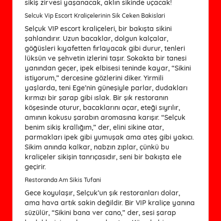
sikiş zirvesi yaşanacak, aklın sikinde uçacak!
Selcuk Vip Escort Kraliçelerinin Sik Ceken Bakislari
Selçuk VIP escort kraliçeleri, bir bakışta sikini
şahlandırır. Uzun bacaklar, dolgun kalçalar,
göğüsleri kıyafetten fırlayacak gibi durur, tenleri
lüksün ve şehvetin izlerini taşır. Sokakta bir tanesi
yanından geçer, ipek elbisesi teninde kayar, “Sikini
istiyorum,” dercesine gözlerini diker. Yirmili
yaşlarda, teni Ege’nin güneşiyle parlar, dudakları
kırmızı bir şarap gibi ıslak. Bir şık restoranın
köşesinde oturur, bacaklarını açar, eteği sıyrılır,
amının kokusu şarabın aromasına karışır. “Selçuk
benim sikiş krallığım,” der, elini sikine atar,
parmakları ipek gibi yumuşak ama ateş gibi yakıcı.
Sikim anında kalkar, nabzın zıplar, çünkü bu
kraliçeler sikişin tanrıçasıdır, seni bir bakışta ele
geçirir.
Restoranda Am Sikis Tufani
Gece koyulaşır, Selçuk’un şık restoranları dolar,
ama hava artık sakin değildir. Bir VIP kraliçe yanına
süzülür, “Sikini bana ver cano,” der, sesi şarap