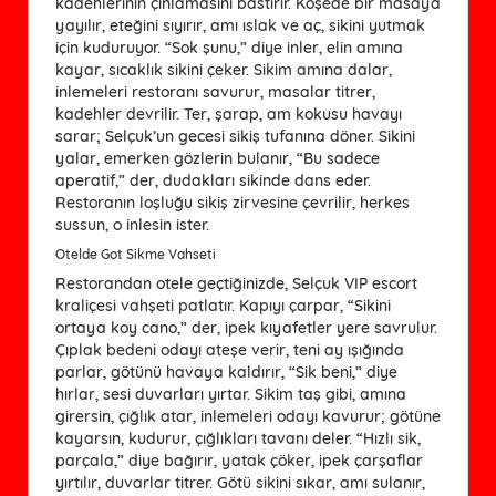
kadehlerinin çınlamasını bastırır. Köşede bir masaya
yayılır, eteğini sıyırır, amı ıslak ve aç, sikini yutmak
için kuduruyor. “Sok şunu,” diye inler, elin amına
kayar, sıcaklık sikini çeker. Sikim amına dalar,
inlemeleri restoranı savurur, masalar titrer,
kadehler devrilir. Ter, şarap, am kokusu havayı
sarar; Selçuk’un gecesi sikiş tufanına döner. Sikini
yalar, emerken gözlerin bulanır, “Bu sadece
aperatif,” der, dudakları sikinde dans eder.
Restoranın loşluğu sikiş zirvesine çevrilir, herkes
sussun, o inlesin ister.
Otelde Got Sikme Vahseti
Restorandan otele geçtiğinizde, Selçuk VIP escort
kraliçesi vahşeti patlatır. Kapıyı çarpar, “Sikini
ortaya koy cano,” der, ipek kıyafetler yere savrulur.
Çıplak bedeni odayı ateşe verir, teni ay ışığında
parlar, götünü havaya kaldırır, “Sik beni,” diye
hırlar, sesi duvarları yırtar. Sikim taş gibi, amına
girersin, çığlık atar, inlemeleri odayı kavurur; götüne
kayarsın, kudurur, çığlıkları tavanı deler. “Hızlı sik,
parçala,” diye bağırır, yatak çöker, ipek çarşaflar
yırtılır, duvarlar titrer. Götü sikini sıkar, amı sulanır,