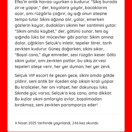
Efes’in antik havası uyurken o kudurur. “Sikiş burada
zirve yapar,” der, kayalara yayılır, bacaklarını
açar, amı rüzgârla çağırır, ay ışığı onun ateşine
tempo tutar. Sikini ağzına alır, yalar, emerken
gözlerin kayar, dudakları sikinin her santimini yutar.
“Sikini amda kaybet,” der, götünü sunar, teni ay
ışığında lüks bir mücevher gibi parlar. Sikim amına
dalar, çığlıkları Selçuk’u inletir, tepeler titrer, tarih
zevkten kudurur. Güneş doğarken, sikini sıkar,
“Boşal cano,” diye emreder, sesi rüzgârı keser. Götü
sikini yutar, amı zevkten patlar, bu sikiş zirvesi
tepeleri ateşe verir, her yer duman, her yer zevk.
Selçuk VIP escort ile geçen gece, sikini amda götde
çıldırır, seni antik bir ilçeden alıp sikişin kralı yapar.
Bu kraliçeler, her anı vahşet, her dokunuşu lüks.
Sikinde güç varsa, Selçuk’a koş cano, ama dikkat:
Bu kızlar sikini amlarıyla avlar, boşalmadan
bırakmaz, seni zevkten paramparça eder!
4 Nisan 2025 tarihinde yayınlandı, 246 kez okundu