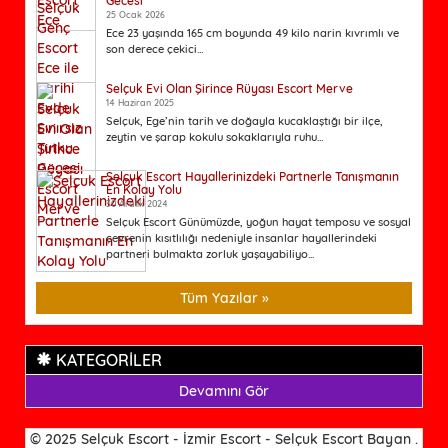
Gecesi
25 Ocak 2026
Ece 23 yaşında 165 cm boyunda 49 kilo narin kıvrımlı ve
son derece çekici...
Selçuk Evi Olan Şirince Rüyası Escort Merve
14 Haziran 2025
Selçuk, Ege’nin tarih ve doğayla kucaklaştığı bir ilçe,
zeytin ve şarap kokulu sokaklarıyla ruhu...
Selçuk Escort Hayallerinizdeki Partnerle Tanışmanın
En Kolay Yolu
30 Aralık 2024
Selçuk Escort Günümüzde, yoğun hayat temposu ve sosyal
çevrenin kısıtlılığı nedeniyle insanlar hayallerindeki
partneri bulmakta zorluk yaşayabiliyo...
Tüm Yazılar »
KATEGORİLER
Devamını Gör
© 2025 Selçuk Escort - İzmir Escort - Selçuk Escort Bayan .