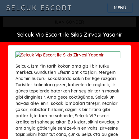
SELÇUK ESCORT
MENÜ
İLAN GÖNDER
Selcuk Vip Escort ile Sikis Zirvesi Yasanir
Selçuk, İzmir’in tarih kokan ama gizli bir tutku
merkezi. Gündüzleri Efes’in antik taşları, Meryem
Ana’nın huzuru, sokaklarda sakin bir Ege rüzgârı.
Turistler kalıntıları gezer, kahvelerde çaylar içilir,
güneş tepelerde batarken her şey bir tarih masalı
gibi dinginleşir. Ama gece çöktüğünde, Selçuk’un
havası alevlenir; sokak lambaları titreşir, neonlar
çakar, nabızlar hızlanır, azgınlık bir fırtına gibi
patlar. İşte tam bu sahnede, Selçuk VIP escort
kraliçeleri sahneye çıkar. Bu kızlar, sikini avuçlayıp
amlarıyla götleriyle seni zevkin en vahşi zirvesine
taşır. Sikini hazır tut cano, çünkü Selçuk’ta bu gece