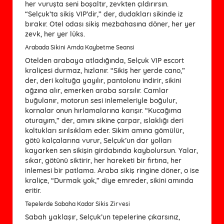
her vuruşta seni boşaltır, zevkten çıldırırsın.
“Selçuk’ta sikiş VIP’dir,” der, dudakları sikinde iz
bırakır. Otel odası sikiş mezbahasına döner, her yer
zevk, her yer lüks.
Arabada Sikini Amda Kaybetme Seansi
Otelden arabaya atladığında, Selçuk VIP escort
kraliçesi durmaz, hızlanır. “Sikiş her yerde cano,”
der, deri koltuğa yayılır, pantolonu indirir, sikini
ağzına alır, emerken araba sarsılır. Camlar
buğulanır, motorun sesi inlemeleriyle boğulur,
kornalar onun hırlamalarına karışır. “Kucağıma
oturayım,” der, amını sikine çarpar, ıslaklığı deri
koltukları sırılsıklam eder. Sikim amına gömülür,
götü kalçalarına vurur, Selçuk’un dar yolları
kayarken sen sikişin girdabında kaybolursun. Yalar,
sıkar, götünü siktirir, her hareketi bir fırtına, her
inlemesi bir patlama. Araba sikiş ringine döner, o ise
kraliçe, “Durmak yok,” diye emreder, sikini amında
eritir.
Tepelerde Sabaha Kadar Sikis Zirvesi
Sabah yaklaşır, Selçuk’un tepelerine çıkarsınız,