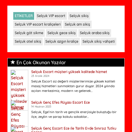
ETİKETLER
Selçuk VIP escort
Selçuk sikiş
Selçuk VIP escort kraliçeleri
Selçuk am sikiş
Selçuk göt sikme
Selçuk gece sikiş
Selçuk araba sikiş
Selçuk otel sikiş
Selçuk azgın kraliçe
Selçuk sikiş vahşeti
En Çok Okunan Yazılar
Selçuk Escort müşteri yüksek kalitede hizmet
23 Aralık 2024
Selçuk Escort siz değerli müşterilerimize yüksek kaliteli
masaj hizmetleri sunmaktan gurur duyar. 2024 yılında
açılan merkezimiz, modern ve gelenek...
Selçuk Genç Efes Rüyası Escort Ece
14 Haziran 2025
Selçuk, Ege’nin tarih ve gençlik enerjisiyle buluştuğu bir
ilçe, zeytin ve şarap kokulu sokaklar...
Selçuk Genç Escort Ece ile Tarihi Evde Sınırsız Tutku