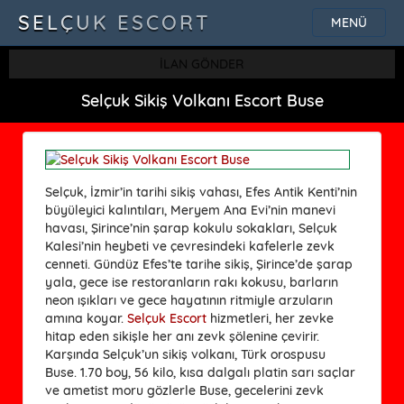
SELÇUK ESCORT
MENÜ
İLAN GÖNDER
Selçuk Sikiş Volkanı Escort Buse
Selçuk, İzmir’in tarihi sikiş vahası, Efes Antik Kenti’nin
büyüleyici kalıntıları, Meryem Ana Evi’nin manevi
havası, Şirince’nin şarap kokulu sokakları, Selçuk
Kalesi’nin heybeti ve çevresindeki kafelerle zevk
cenneti. Gündüz Efes’te tarihe sikiş, Şirince’de şarap
yala, gece ise restoranların rakı kokusu, barların
neon ışıkları ve gece hayatının ritmiyle arzuların
amına koyar.
Selçuk Escort
hizmetleri, her zevke
hitap eden sikişle her anı zevk şölenine çevirir.
Karşında Selçuk’un sikiş volkanı, Türk orospusu
Buse. 1.70 boy, 56 kilo, kısa dalgalı platin sarı saçlar
ve ametist moru gözlerle Buse, gecelerini zevk