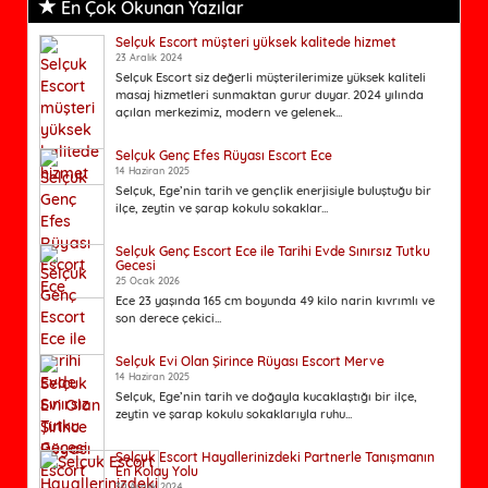
En Çok Okunan Yazılar
Selçuk Escort müşteri yüksek kalitede hizmet
23 Aralık 2024
Selçuk Escort siz değerli müşterilerimize yüksek kaliteli
masaj hizmetleri sunmaktan gurur duyar. 2024 yılında
açılan merkezimiz, modern ve gelenek...
Selçuk Genç Efes Rüyası Escort Ece
14 Haziran 2025
Selçuk, Ege’nin tarih ve gençlik enerjisiyle buluştuğu bir
ilçe, zeytin ve şarap kokulu sokaklar...
Selçuk Genç Escort Ece ile Tarihi Evde Sınırsız Tutku
Gecesi
25 Ocak 2026
Ece 23 yaşında 165 cm boyunda 49 kilo narin kıvrımlı ve
son derece çekici...
Selçuk Evi Olan Şirince Rüyası Escort Merve
14 Haziran 2025
Selçuk, Ege’nin tarih ve doğayla kucaklaştığı bir ilçe,
zeytin ve şarap kokulu sokaklarıyla ruhu...
Selçuk Escort Hayallerinizdeki Partnerle Tanışmanın
En Kolay Yolu
30 Aralık 2024