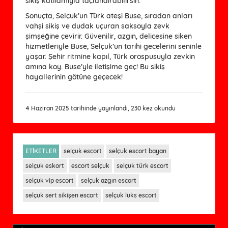
sikiş katliamıyla taçlandırabilirsin.
Sonuçta, Selçuk’un Türk ateşi Buse, sıradan anları 
vahşi sikiş ve dudak uçuran saksoyla zevk 
şimşeğine çevirir. Güvenilir, azgın, delicesine siken 
hizmetleriyle Buse, Selçuk’un tarihi gecelerini seninle 
yaşar. Şehir ritmine kapıl, Türk orospusuyla zevkin 
amına koy. Buse’yle iletişime geç! Bu sikiş 
hayallerinin götüne geçecek!
4 Haziran 2025 tarihinde yayınlandı, 230 kez okundu
ETİKETLER
selçuk escort
selçuk escort bayan
selçuk eskort
escort selçuk
selçuk türk escort
selçuk vip escort
selçuk azgın escort
selçuk sert sikişen escort
selçuk lüks escort