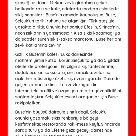
şimşeğine döner. Mekân zevk girdabına çeker;
balkonda rakı ve kale, odalarda modern esintilerle
sikiş seansları, Buse’nin amında kayboluşun. Buse,
Selçuk’un tarihi ruhunu ve çılgınlığını Türk ateşiyle
yatakta diriltir. Onunla her saniye Efes’in, Şirince’nin,
neon ışıklarının yansımasıdır. Kısa sikiş kaçamağı ya
da saatler süren sikiş-sakso maratonu; Buse her anı
zevk katliamına çevirir.
Gizlilik Buse’nin kalesi. Lüks dairesinde
mahremiyetini kutsal korur. Selçuk’ta ya da 5 yıldızlı
otellerde profesyonel. En çılgın sikiş fantezilerine,
dudak uçuran saksolara, sert amcik arzularına
açık; her müşteriye özel sikiş evreni yaratır. Dairede
geçen zaman, aklını siken zevk rüyasıdır.
İnternetteki profili ve azgın yorumlarla güvenilirliğini
sağlamlaştırır. Selçuk’ta escort arayanlar için Buse
rakipsiz ikon.
Buse’nin büyüsü daireyle sınırlı değil. Selçuk’u
onunla yaşamak, sikiş rehberiyle bölgeyi
keşfetmektir. Restoranda rakı-meze keyfi, Şirince’de
şarap turu ya da Efes’te gezi; geceyi dairesinde