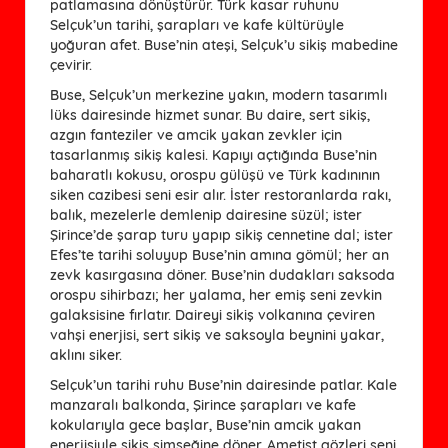
patlamasına dönüştürür. Türk kasar ruhunu
Selçuk’un tarihi, şarapları ve kafe kültürüyle
yoğuran afet. Buse’nin ateşi, Selçuk’u sikiş mabedine
çevirir.
Buse, Selçuk’un merkezine yakın, modern tasarımlı
lüks dairesinde hizmet sunar. Bu daire, sert sikiş,
azgın fanteziler ve amcik yakan zevkler için
tasarlanmış sikiş kalesi. Kapıyı açtığında Buse’nin
baharatlı kokusu, orospu gülüşü ve Türk kadınının
siken cazibesi seni esir alır. İster restoranlarda rakı,
balık, mezelerle demlenip dairesine süzül; ister
Şirince’de şarap turu yapıp sikiş cennetine dal; ister
Efes’te tarihi soluyup Buse’nin amına gömül; her an
zevk kasırgasına döner. Buse’nin dudakları saksoda
orospu sihirbazı; her yalama, her emiş seni zevkin
galaksisine fırlatır. Daireyi sikiş volkanına çeviren
vahşi enerjisi, sert sikiş ve saksoyla beynini yakar,
aklını siker.
Selçuk’un tarihi ruhu Buse’nin dairesinde patlar. Kale
manzaralı balkonda, Şirince şarapları ve kafe
kokularıyla gece başlar, Buse’nin amcik yakan
enerjisiyle sikiş şimşeğine döner. Ametist gözleri seni