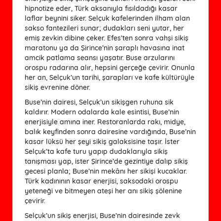
hipnotize eder, Türk aksanıyla fısıldadığı kasar
laflar beynini siker. Selçuk kafelerinden ilham alan
sakso fantezileri sunar; dudakları seni yutar, her
emiş zevkin dibine çeker. Efes’ten sonra vahşi sikiş
maratonu ya da Şirince’nin şaraplı havasına inat
amcik patlama seansı yaşatır. Buse arzularını
orospu radarına alır, hepsini gerçeğe çevirir. Onunla
her an, Selçuk’un tarihi, şarapları ve kafe kültürüyle
sikiş evrenine döner.
Buse’nin dairesi, Selçuk’un sikişgen ruhuna sik
kaldırır. Modern odalarda kale esintisi, Buse’nin
enerjisiyle amına iner. Restoranlarda rakı, midye,
balık keyfinden sonra dairesine vardığında, Buse’nin
kasar lüksü her şeyi sikiş galaksisine taşır. İster
Selçuk’ta kafe turu yapıp dudaklarıyla sikiş
tanışması yap, ister Şirince’de gezintiye dalıp sikiş
gecesi planla; Buse’nin mekânı her sikişi kucaklar.
Türk kadınının kasar enerjisi, saksodaki orospu
yeteneği ve bitmeyen ateşi her anı sikiş şölenine
çevirir.
Selçuk’un sikiş enerjisi, Buse’nin dairesinde zevk